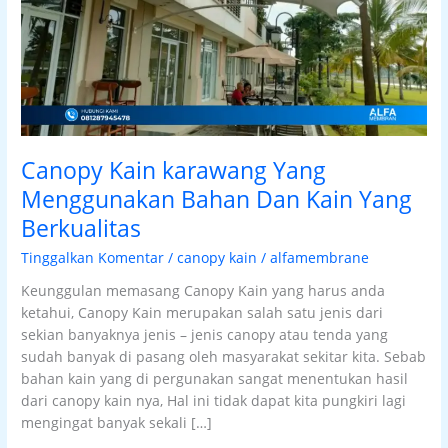
Yang
Berkualitas
Canopy Kain karawang Yang
Menggunakan Bahan Dan Kain Yang
Berkualitas
Tinggalkan Komentar
/
canopy kain
/
alfamembrane
Keunggulan memasang Canopy Kain yang harus anda
ketahui, Canopy Kain merupakan salah satu jenis dari
sekian banyaknya jenis – jenis canopy atau tenda yang
sudah banyak di pasang oleh masyarakat sekitar kita. Sebab
bahan kain yang di pergunakan sangat menentukan hasil
dari canopy kain nya, Hal ini tidak dapat kita pungkiri lagi
mengingat banyak sekali […]