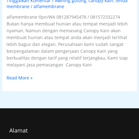
Tinggalkan Komentar
/
Awning gulung
,
canopy kain
,
tenda
membrane
/
alfamembrane
alfamembrane tlpn/WA 081287945478 / 081572332274
Bukan hanya membuat hunian atau tempat menjadi lebih
nyaman, Namun dengan memasang Canopy Kain akan
membuat hunian atau tempat anda akan menjadi terlihat
lebih bagus dan elegan. Perusahaan kami sudah sangat
berpengalaman dalam pengerjaan Canopy Kain yang
berkualitas dengan tarif yang relatif terjangkau, Kami siap
melayani jasa pemasangan Canopy Kain
Read More »
Alamat