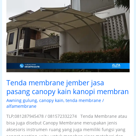
jasa
pasang
canopy
kain
kanopi
membran
Tenda membrane jember jasa
pasang canopy kain kanopi membran
Awning gulung
,
canopy kain
,
tenda membrane
/
alfamembrane
TLP;081287945478 / 081572332274 Tenda Membrane atau
bisa juga disebut Canopy Membrane merupakan jenis
aksesoris instrumen ruang yang juga memiliki fungsi yang