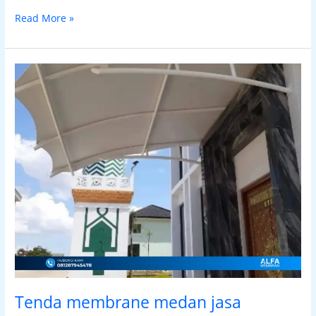
Read More »
Tenda
membrane
medan
jasa
pemasangan
canopy
kain
canopy
membran
Tenda membrane medan jasa