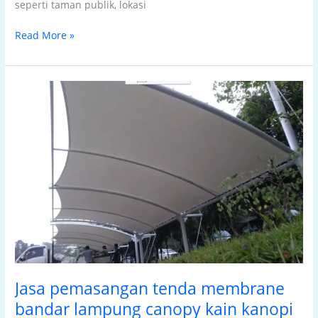
seperti taman publik, lokasi
Read More »
Jasa
pemasangan
tenda
membrane
bandar
lampung
canopy
kain
kanopi
membran
Jasa pemasangan tenda membrane
bandar lampung canopy kain kanopi