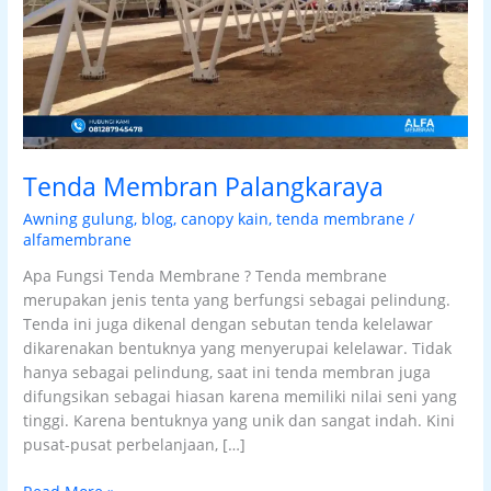
Tenda Membran Palangkaraya
Awning gulung
,
blog
,
canopy kain
,
tenda membrane
/
alfamembrane
Apa Fungsi Tenda Membrane ? Tenda membrane
merupakan jenis tenta yang berfungsi sebagai pelindung.
Tenda ini juga dikenal dengan sebutan tenda kelelawar
dikarenakan bentuknya yang menyerupai kelelawar. Tidak
hanya sebagai pelindung, saat ini tenda membran juga
difungsikan sebagai hiasan karena memiliki nilai seni yang
tinggi. Karena bentuknya yang unik dan sangat indah. Kini
pusat-pusat perbelanjaan, […]