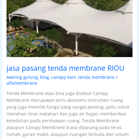
RIOU
jasa pasang tenda membrane RIOU
Awning gulung
,
blog
,
canopy kain
,
tenda membrane
/
alfamembrane
Tenda Membrane atau bisa juga disebut Canopy
Membrane merupakan jenis aksesoris instrumen ruang
yang juga memiliki fungsi yang sangat penting, yaitu untuk
menahan sinar matahari dan juga air hujan, memberikan
keteduhan pada permukaan ruang. Tenda Membrane
ataupun Canopy Membrane biasa dipasang pada teras
rumah, garasi mobil, ataupun ruangan terbuka dan umum