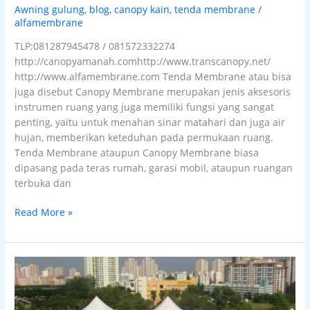
Awning gulung
,
blog
,
canopy kain
,
tenda membrane
/
alfamembrane
TLP;081287945478 / 081572332274
http://canopyamanah.comhttp://www.transcanopy.net/
http://www.alfamembrane.com Tenda Membrane atau bisa
juga disebut Canopy Membrane merupakan jenis aksesoris
instrumen ruang yang juga memiliki fungsi yang sangat
penting, yaitu untuk menahan sinar matahari dan juga air
hujan, memberikan keteduhan pada permukaan ruang.
Tenda Membrane ataupun Canopy Membrane biasa
dipasang pada teras rumah, garasi mobil, ataupun ruangan
terbuka dan
Read More »
jasa
pasang
tenda
membrane