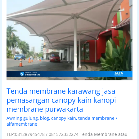
karawang
jasa
pemasangan
canopy
kain
kanopi
membrane
purwakarta
Tenda membrane karawang jasa
pemasangan canopy kain kanopi
membrane purwakarta
Awning gulung
,
blog
,
canopy kain
,
tenda membrane
/
alfamembrane
TLP;081287945478 / 081572332274 Tenda Membrane atau