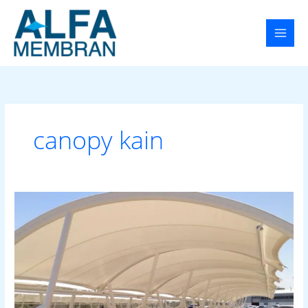
Lewati
ke
konten
canopy kain
Tenda
Membran
Palangkaraya