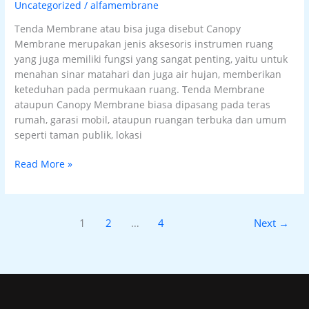
Uncategorized
/
alfamembrane
Tenda Membrane atau bisa juga disebut Canopy
Membrane merupakan jenis aksesoris instrumen ruang
yang juga memiliki fungsi yang sangat penting, yaitu untuk
menahan sinar matahari dan juga air hujan, memberikan
keteduhan pada permukaan ruang. Tenda Membrane
ataupun Canopy Membrane biasa dipasang pada teras
rumah, garasi mobil, ataupun ruangan terbuka dan umum
seperti taman publik, lokasi
Read More »
1
2
…
4
Next
→