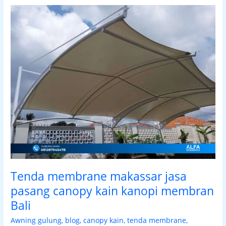
Tenda
membrane
makassar
jasa
pasang
canopy
kain
kanopi
membran
Bali
Tenda membrane makassar jasa
pasang canopy kain kanopi membran
Bali
Awning gulung
,
blog
,
canopy kain
,
tenda membrane
,