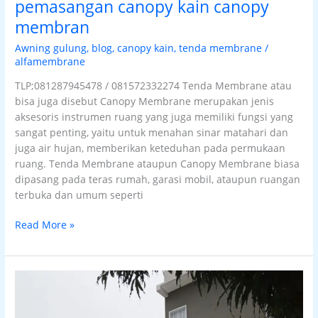
pemasangan canopy kain canopy
membran
Awning gulung
,
blog
,
canopy kain
,
tenda membrane
/
alfamembrane
TLP;081287945478 / 081572332274 Tenda Membrane atau
bisa juga disebut Canopy Membrane merupakan jenis
aksesoris instrumen ruang yang juga memiliki fungsi yang
sangat penting, yaitu untuk menahan sinar matahari dan
juga air hujan, memberikan keteduhan pada permukaan
ruang. Tenda Membrane ataupun Canopy Membrane biasa
dipasang pada teras rumah, garasi mobil, ataupun ruangan
terbuka dan umum seperti
Read More »
Tenda
membrane
jember