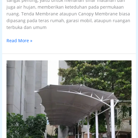
sangat penting, yaitu untuk menahan sinar matahari dan
juga air hujan, memberikan keteduhan pada permukaan
ruang. Tenda Membrane ataupun Canopy Membrane biasa
dipasang pada teras rumah, garasi mobil, ataupun ruangan
terbuka dan umum
Read More »
tenda
membrane
jambi
jasa
pasang
canopy
kain
kanopi
membran