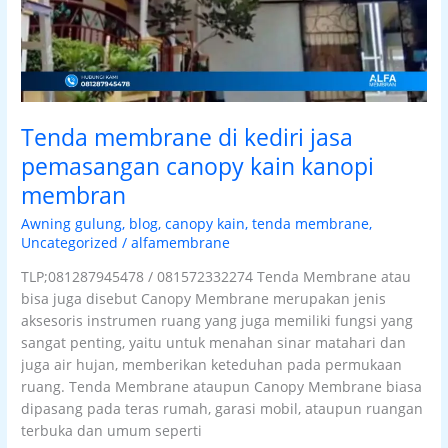
membran
Tenda membrane di kediri jasa
pemasangan canopy kain kanopi
membran
Awning gulung
,
blog
,
canopy kain
,
tenda membrane
,
Uncategorized
/
alfamembrane
TLP;081287945478 / 081572332274 Tenda Membrane atau
bisa juga disebut Canopy Membrane merupakan jenis
aksesoris instrumen ruang yang juga memiliki fungsi yang
sangat penting, yaitu untuk menahan sinar matahari dan
juga air hujan, memberikan keteduhan pada permukaan
ruang. Tenda Membrane ataupun Canopy Membrane biasa
dipasang pada teras rumah, garasi mobil, ataupun ruangan
terbuka dan umum seperti