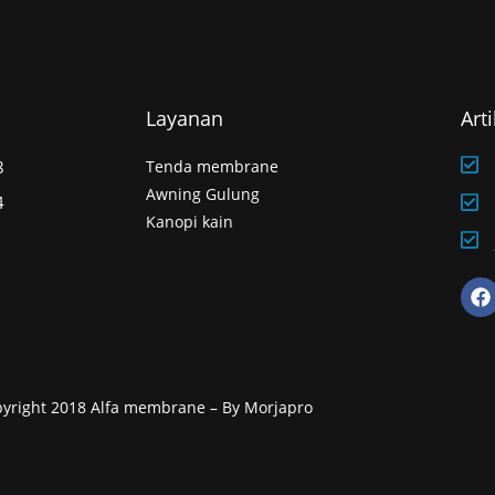
Layanan
Art
8
Tenda membrane
Awning Gulung
4
Kanopi kain
F
a
c
e
b
o
o
yright 2018 Alfa membrane – By Morjapro
k