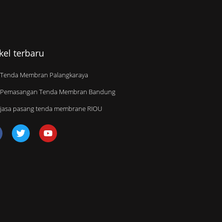
ikel terbaru
Tenda Membran Palangkaraya
Pemasangan Tenda Membran Bandung
jasa pasang tenda membrane RIOU
T
Y
w
o
i
u
t
t
t
u
e
b
r
e