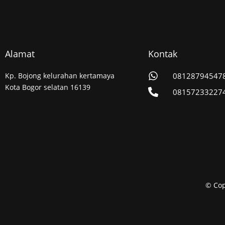
Alamat
Kontak
Kp. Bojong kelurahan kertamaya
08128794547
Kota Bogor selatan 16139
08157233227
© Cop