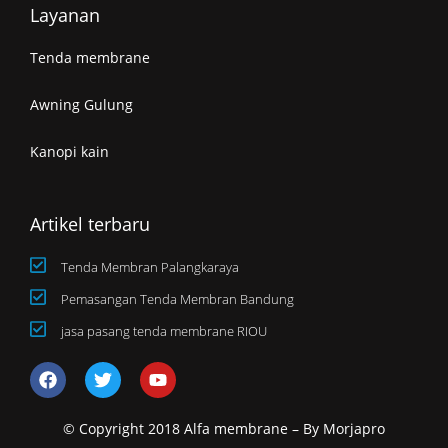
Layanan
Tenda membrane
Awning Gulung
Kanopi kain
Artikel terbaru
Tenda Membran Palangkaraya
Pemasangan Tenda Membran Bandung
jasa pasang tenda membrane RIOU
F
T
Y
a
w
o
c
i
u
e
t
t
© Copyright 2018 Alfa membrane – By Morjapro
b
t
u