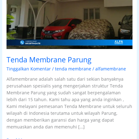
Tenda Membrane Parung
Tinggalkan Komentar
/
tenda membrane
/
alfamembrane
Alfamembrane adalah salah satu dari sekian banyaknya
perusahaan spesialis yang mengerjakan struktur Tenda
Membrane Parung yang sudah sangat berpengalaman
lebih dari 15 tahun. Kami tahu apa yang anda inginkan ,
Kami melayani pemesanan Tenda Membrane untuk seluruh
wilayah di Indonesia terutama untuk wilayah Parung,
dengan memberikan garansi dan harga yang dapat
memuaskan anda dan memenuhi […]